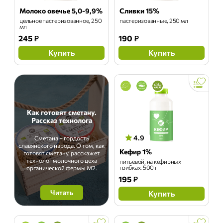
Молоко овечье 5,0-9,9%
Сливки 15%
цельное пастеризованное, 250
пастеризованные, 250 мл
мл
245
₽
190
₽
Купить
Купить
Как готовят сметану.
Рассказ технолога
4.9
Сметана – гордость
славянского народа. О том, как
Кефир 1%
готовят сметану, расскажет
технолог молочного цеха
питьевой, на кефирных
грибках, 500 г
органической фермы М2.
195
₽
Читать
Купить