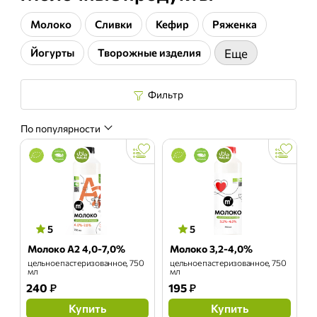
Молоко
Сливки
Кефир
Ряженка
Йогурты
Творожные изделия
Еще
Фильтр
По популярности
5
5
Молоко А2 4,0-7,0%
Молоко 3,2-4,0%
цельное пастеризованное, 750
цельное пастеризованное, 750
мл
мл
240
₽
195
₽
Купить
Купить