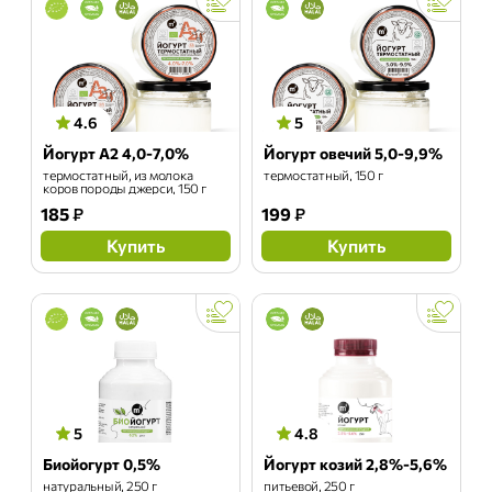
4.6
5
Йогурт А2 4,0-7,0%
Йогурт овечий 5,0-9,9%
термостатный, из молока
термостатный, 150 г
коров породы джерси, 150 г
185
₽
199
₽
Купить
Купить
5
4.8
Биойогурт 0,5%
Йогурт козий 2,8%-5,6%
натуральный, 250 г
питьевой, 250 г