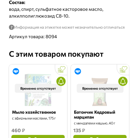
Состав:
вода, спирт, сульфатное касторовое масло,
алкилполиглюкозид С8-10.
Информация на этикетке может незначительно отличаться
?
Артикул товара: 8094
С этим товаром покупают
Временно отсутствует
Временно отсутствует
Мыло хозяйственное
Батончик Кедровый
марципан
с эфирными маслами, 175 г
с миндалем и кешью, 40 г
460
₽
135
₽