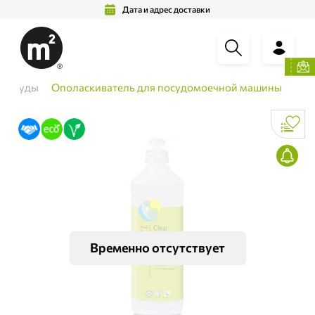
Дата и адрес доставки
 посуды
Ополаскиватель для посудомоечной машины
Временно отсутствует