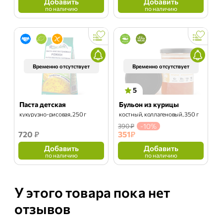
Добавить
Добавить
по наличию
по наличию
Временно отсутствует
Временно отсутствует
5
Паста детская
Бульон из курицы
кукурузно-рисовая, 250 г
костный, коллагеновый, 350 г
390 ₽
-10%
720
₽
351
₽
Добавить
Добавить
по наличию
по наличию
У этого товара пока нет
отзывов