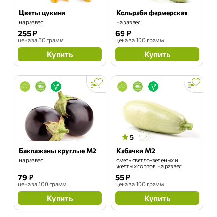
Цветы цукини
Кольраби фермерская
на развес
на развес
255
₽
69
₽
цена
за 50 грамм
цена
за 100 грамм
Купить
Купить
5
Баклажаны круглые М2
Кабачки М2
на развес
смесь светло-зеленых и
желтых сортов, на развес
79
₽
55
₽
цена
за 100 грамм
цена
за 100 грамм
Купить
Купить