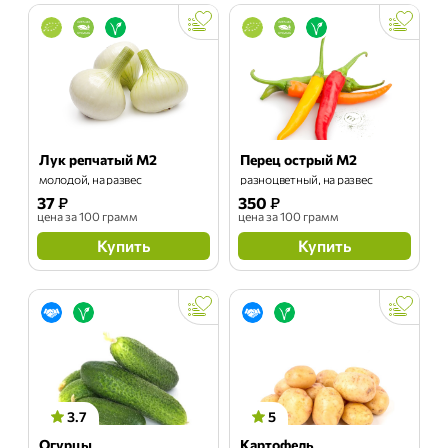
Лук репчатый М2
Перец острый М2
молодой, на развес
разноцветный, на развес
37
₽
350
₽
цена
за 100 грамм
цена
за 100 грамм
Купить
Купить
3.7
5
Огурцы
Картофель