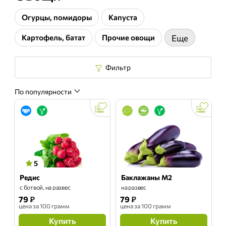
Огурцы, помидоры
Капуста
Картофель, батат
Прочие овощи
Еще
Фильтр
По популярности
5
Редис
Баклажаны М2
с ботвой, на развес
на развес
79
₽
79
₽
цена
за 100 грамм
цена
за 100 грамм
Купить
Купить