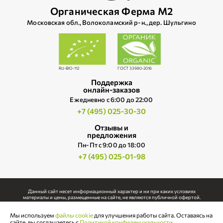
Органическая Ферма М2
Московская обл., Волоколамский р‑н., дер. Шульгино
RU-BIO-112
ГОСТ 33980-2016
Поддержка
онлайн-заказов
Ежедневно c 6:00 до 22:00
+7 (495) 025-30-30
Отзывы и
предложения
Пн-Пт с 9:00 до 18:00
+7 (495) 025-01-98
Данный сайт несет информационный характер и ни при каких условиях
материалы и цены, размещенные на сайте, не являются публичной офертой.
Использование любых материалов, размещенных на сайте, допускается только с
Мы используем
файлы cookie
для улучшения работы сайта. Оставаясь на
письменного согласия правообладателя.
сайте, вы соглашаетесь с
Политикой конфиденциальности