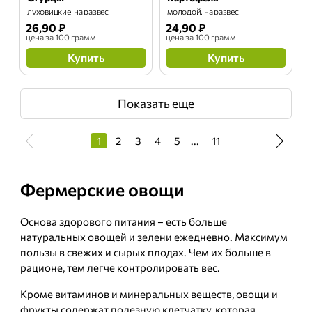
луховицкие, на развес
молодой, на развес
26,90
₽
24,90
₽
цена
за 100 грамм
цена
за 100 грамм
Купить
Купить
Показать еще
1
2
3
4
5
...
11
Фермерские овощи
Основа здорового питания – есть больше
натуральных овощей и зелени ежедневно. Максимум
пользы в свежих и сырых плодах. Чем их больше в
рационе, тем легче контролировать вес.
Кроме витаминов и минеральных веществ, овощи и
фрукты содержат полезную клетчатку, которая