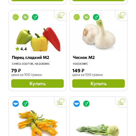
4.4
Перец сладкий М2
Чеснок М2
смесь сортов, на развес
на развес
79
₽
149
₽
цена
за 100 грамм
цена
за 100 грамм
Купить
Купить