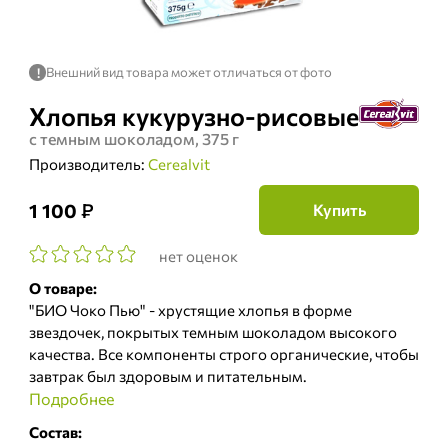
Внешний вид товара может отличаться от фото
!
Хлопья кукурузно-рисовые
с темным шоколадом, 375 г
Производитель:
Cerealvit
₽
1 100
Купить
нет оценок
О товаре:
"БИО Чоко Пью" - хрустящие хлопья в форме
звездочек, покрытых темным шоколадом высокого
качества. Все компоненты строго органические, чтобы
завтрак был здоровым и питательным.
Подробнее
Состав: