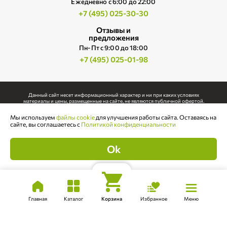
Ежедневно c 6:00 до 22:00
+7 (495) 025-30-30
Отзывы и
предложения
Пн-Пт с 9:00 до 18:00
+7 (495) 025-01-98
Данный сайт несет информационный характер и ни при каких условиях
материалы и цены, размещенные на сайте, не являются публичной офертой.
Использование любых материалов, размещенных на сайте, допускается только с
Мы используем
файлы cookie
для улучшения работы сайта. Оставаясь на
письменного согласия правообладателя.
сайте, вы соглашаетесь с
Политикой конфиденциальности
Политика конфиденциальности
Чтобы увидеть наличие товара,
Выбрать дату
Cогласие на обработку персональных данных
выберите дату доставки!
Ok
Публичная оферта
Карта сайта.
©
2026
Интернет-магазин Ферма М2.
Главная
Каталог
Корзина
Избранное
Меню