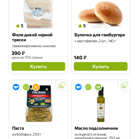
5
5
Филе дикой черной
Булочки для гамбургера
трески
с картофелем, 2 шт., 140 г
свежемороженое, на коже
390
₽
140
₽
цена
за 100 грамм
Купить
Купить
Паста
Масло подсолнечное
из бобовых, 250 г
холодного отжима,
нерафинированное, 250 мл