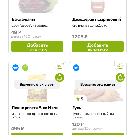
Баклажаны
Дезодорант шариковый
сорт "зебра", на развес
сильная защита, 50 мл
49
₽
1 205
₽
цена
за 100 грамм
Добавить
Добавить
по наличию
по наличию
Временно отсутствует
Временно отсутствует
5
Пенне ригате Alce Nero
Гусь
из твёрдых сортов пшеницы,
тушка, замороженный, на
500 г
развес
120
₽
495
₽
цена
за 100 грамм