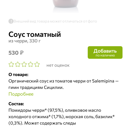
Внешний вид товара может отличаться от фото
!
Соус томатный
из черри, 330 г
Добавить
₽
530
по наличию
нет оценок
О товаре:
Органический соус из томатов черри от Salemipina —
гимн традициям Сицилии.
Подробнее
Состав:
Помидоры черри* (97,5%), оливковое масло
холодного отжима* (1,7%), морская соль, базилик*
(0,3%). Может содержать следы