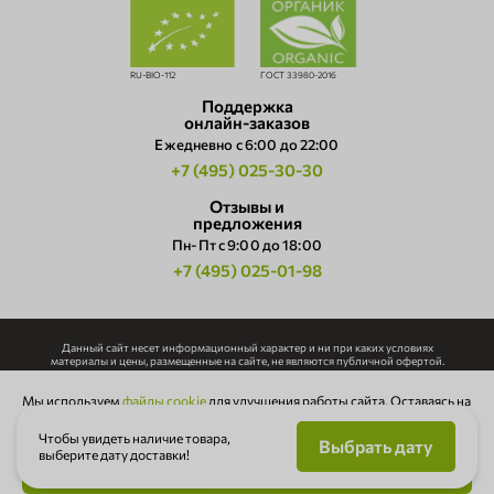
RU-BIO-112
ГОСТ 33980-2016
Поддержка
онлайн-заказов
Ежедневно c 6:00 до 22:00
+7 (495) 025-30-30
Отзывы и
предложения
Пн-Пт с 9:00 до 18:00
+7 (495) 025-01-98
Данный сайт несет информационный характер и ни при каких условиях
материалы и цены, размещенные на сайте, не являются публичной офертой.
Использование любых материалов, размещенных на сайте, допускается только с
Мы используем
файлы cookie
для улучшения работы сайта. Оставаясь на
письменного согласия правообладателя.
сайте, вы соглашаетесь с
Политикой конфиденциальности
Политика конфиденциальности
Чтобы увидеть наличие товара,
Выбрать дату
Cогласие на обработку персональных данных
выберите дату доставки!
Ok
Публичная оферта