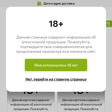
Дата и адрес доставки
18+
Главная
Каталог
Wine Green Boutique
Страны
США
Данная страница содержит информацию об
Страны - США
алкогольной продукции. Пожалуйста,
подтвердите свое совершеннолетие для
продолжения просмотра или покиньте сайт.
Фильтр
(1)
Мне исполнилось 18 лет
По популярности
Нет, перейти на главную страницу
18+
18+
Данная карточка содержит
Данная карточка содержит
информацию об алкогольной
информацию об алкогольной
продукции. Пожалуйста,
продукции. Пожалуйста,
Crab & More, Zinfandel
Pacific rim dry riesling