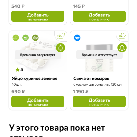
540
₽
145
₽
Добавить
Добавить
по наличию
по наличию
Временно отсутствует
Временно отсутствует
5
Яйцо куриное зеленое
Свеча от комаров
10 шт.
с маслом цитронеллы, 120 мл
690
₽
1 190
₽
Добавить
Добавить
по наличию
по наличию
У этого товара пока нет