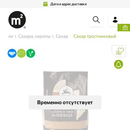
Дата и адрес доставки
 специи
Сахара, сиропы
Сахар
Сахар тростниковый
Временно отсутствует