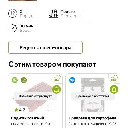
2
Просто
Порции
Сложность
30 мин
Время
Рецепт от шеф-повара
С этим товаром покупают
Временно отсутствует
Временно отсутствует
4.7
Суджук говяжий
Приправа для картофеля
полусухой, в нарезке, 100 г
"картошка по-имеретински", 25
г