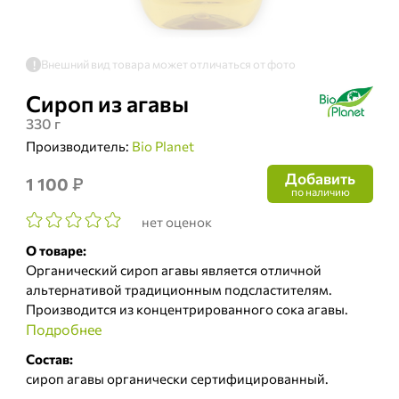
Внешний вид товара может отличаться от фото
!
Сироп из агавы
330 г
Производитель:
Bio Planet
Добавить
₽
1 100
по наличию
нет оценок
О товаре:
Органический сироп агавы является отличной
альтернативой традиционным подсластителям.
Производится из концентрированного сока агавы.
Подробнее
Состав:
сироп агавы органически сертифицированный.