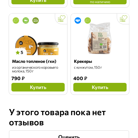
по наличию
5
Масло топленое (гхи)
Крекеры
из органического коровьего
с кунжутом, 150 г
молока, 150 г
790
₽
400
₽
Купить
Купить
У этого товара пока нет
отзывов
Оценить