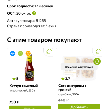
Срок годности:
12 месяцев
ОСГ:
20 суток
?
Артикул товара: 51265
Страна производства: Чехия
С этим товаром покупают
Временно отсутствует
5
3.7
Кетчуп томатный
Соте из курицы с
гречкой
классический, 530 г
с грибами, 300 г
440
₽
750
₽
Добавить
Купить