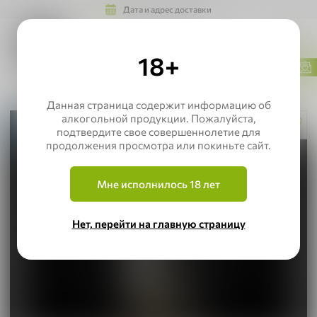
Дата и адрес доставки
18+
tique
Белые вина
Korenika & Moskon, "Festival" White
Данная страница содержит информацию об
алкогольной продукции. Пожалуйста,
подтвердите свое совершеннолетие для
продолжения просмотра или покиньте сайт.
Мне исполнилось 18 лет
Нет, перейти на главную страницу