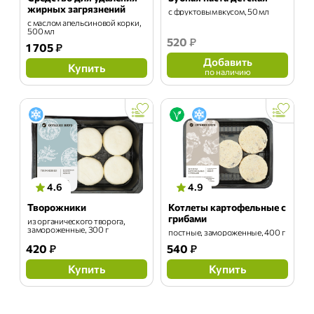
жирных загрязнений
с фруктовым вкусом, 50 мл
с маслом апельсиновой корки,
500 мл
520
₽
1 705
₽
Добавить
Купить
по наличию
4.6
4.9
Творожники
Котлеты картофельные с
грибами
из органического творога,
замороженные, 300 г
постные, замороженные, 400 г
420
₽
540
₽
Купить
Купить