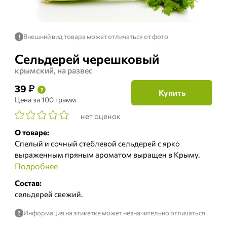
Внешний вид товара может отличаться от фото
!
Сельдерей черешковый
крымский, на развес
₽
39
?
Купить
Цена
за 100 грамм
нет оценок
О товаре:
Спелый и сочный стеблевой сельдерей с ярко
выраженным пряным ароматом выращен в Крыму.
Подробнее
Состав:
сельдерей свежий.
Информация на этикетке может незначительно отличаться
?