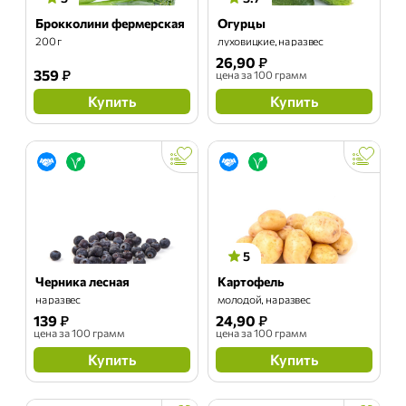
Брокколини фермерская
Огурцы
200 г
луховицкие, на развес
26,90
₽
359
₽
цена
за 100 грамм
Купить
Купить
5
Черника лесная
Картофель
на развес
молодой, на развес
139
₽
24,90
₽
цена
за 100 грамм
цена
за 100 грамм
Купить
Купить