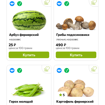
Арбуз фермерский
Грибы подосиновики
на развес
лесные, на развес
25
₽
490
₽
цена
за 100 грамм
цена
за 100 грамм
Купить
Купить
5
Горох молодой
Картофель фермерский