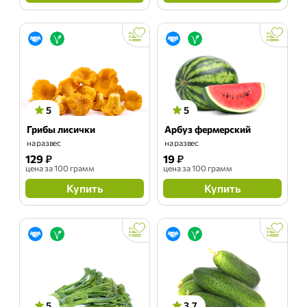
5
5
Грибы лисички
Арбуз фермерский
на развес
на развес
129
₽
19
₽
цена
за 100 грамм
цена
за 100 грамм
Купить
Купить
5
3.7