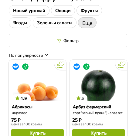
Новый урожай
Овощи
Фрукты
Ягоды
Зелень и салаты
Еще
Фильтр
По популярности
4.9
5
Абрикосы
Арбуз фермерский
на развес
сорт "черный принц", на развес
75
₽
25
₽
цена
за 100 грамм
цена
за 100 грамм
Купить
Купить