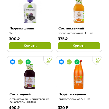
Пюре из сливы
Сок тыквенный
120 г
холодного отжима, 300 мл
300
₽
375
₽
Купить
Купить
Сок ягодный
Пюре тыквенное
с гранатом, вишней и красным
прямого отжима, 500 мл
виноградом, 300 мл
490
₽
320
₽