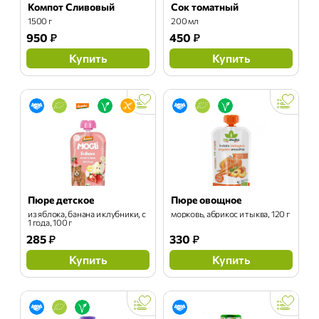
Компот Сливовый
Сок томатный
1500 г
200 мл
950
₽
450
₽
Купить
Купить
Пюре детское
Пюре овощное
из яблока, банана и клубники, с
морковь, абрикос и тыква, 120 г
1 года, 100 г
285
₽
330
₽
Купить
Купить