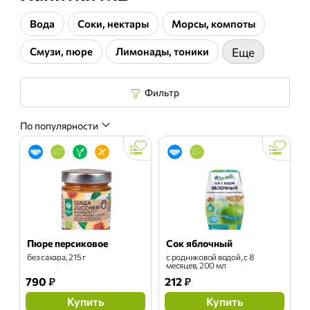
Вода
Соки, нектары
Морсы, компоты
Смузи, пюре
Лимонады, тоники
Еще
Фильтр
По популярности
Пюре персиковое
Сок яблочный
без сахара, 215 г
с родниковой водой, с 8
месяцев, 200 мл
790
₽
212
₽
Купить
Купить