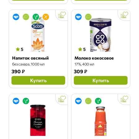
5
5
Напиток овсяный
Молоко кокосовое
без сахара, 1000 мл
17%, 400 мл
390
₽
309
₽
Купить
Купить