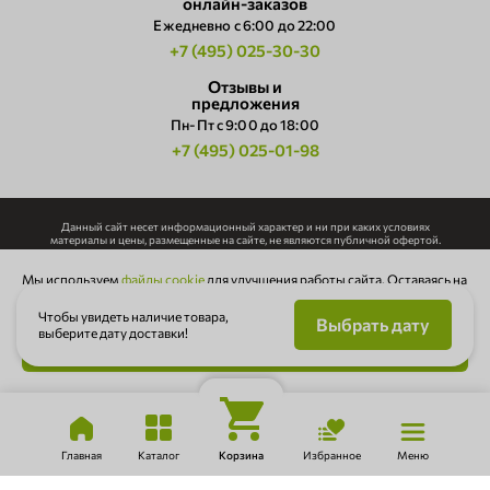
онлайн-заказов
Ежедневно c 6:00 до 22:00
+7 (495) 025-30-30
Отзывы и
предложения
Пн-Пт с 9:00 до 18:00
+7 (495) 025-01-98
Данный сайт несет информационный характер и ни при каких условиях
материалы и цены, размещенные на сайте, не являются публичной офертой.
Использование любых материалов, размещенных на сайте, допускается только с
Мы используем
файлы cookie
для улучшения работы сайта. Оставаясь на
письменного согласия правообладателя.
сайте, вы соглашаетесь с
Политикой конфиденциальности
Политика конфиденциальности
Чтобы увидеть наличие товара,
Выбрать дату
Cогласие на обработку персональных данных
выберите дату доставки!
Ok
Публичная оферта
Карта сайта.
©
2026
Интернет-магазин Ферма М2.
Главная
Каталог
Корзина
Избранное
Меню