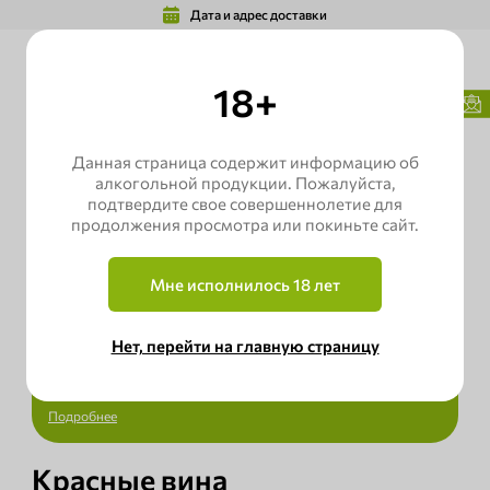
Дата и адрес доставки
18+
лавная
Каталог
Wine Green Boutique
Красные вина
Данная страница содержит информацию об
алкогольной продукции. Пожалуйста,
подтвердите свое совершеннолетие для
400+экологически чистых товаров с
собственной фермы
продолжения просмотра или покиньте сайт.
Наличие сертификатов качества: Евролист,
Мне исполнилось 18 лет
Органик ГОСТ и Халяль
Нет, перейти на главную страницу
Бесплатная доставка в специально
оборудованных автомобилях
Подробнее
Красные вина