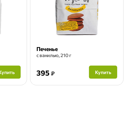
Печенье
с ванилью, 210 г
395
Купить
Купить
₽