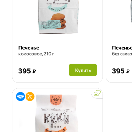
Печенье
Печень
кокосовое, 210 г
без сахар
395
395
Купить
₽
₽