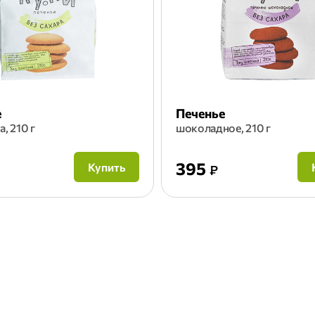
е
Печенье
а, 210 г
шоколадное, 210 г
395
Купить
₽