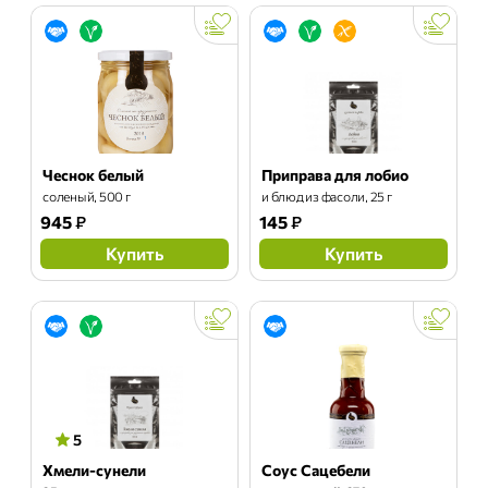
Чеснок белый
Приправа для лобио
соленый, 500 г
и блюд из фасоли, 25 г
945
₽
145
₽
Купить
Купить
5
Хмели-сунели
Соус Сацебели