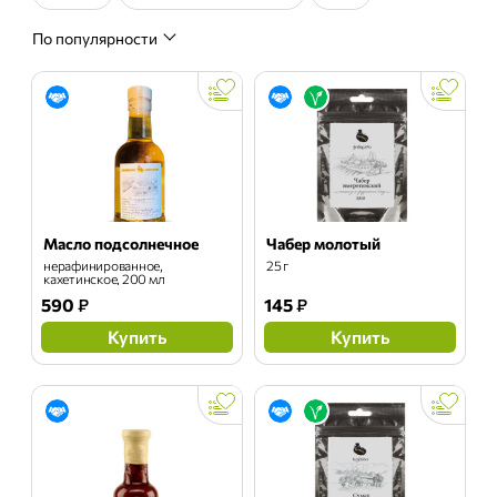
По популярности
Масло подсолнечное
Чабер молотый
нерафинированное,
25 г
кахетинское, 200 мл
590
₽
145
₽
Купить
Купить