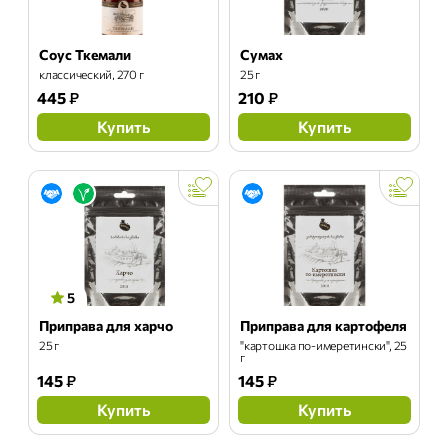
Соус Ткемали
Сумах
классический, 270 г
25 г
445
₽
210
₽
Купить
Купить
5
Приправа для харчо
Приправа для картофеля
25 г
"картошка по-имеретински", 25
г
145
₽
145
₽
Купить
Купить