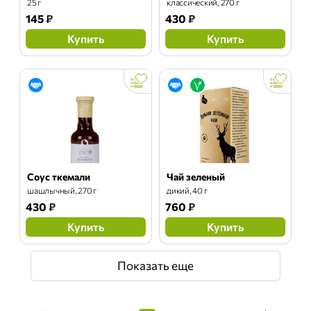
25 г
классический, 270 г
145
₽
430
₽
Купить
Купить
Соус ткемали
Чай зеленый
шашлычный, 270 г
дикий, 40 г
430
₽
760
₽
Купить
Купить
Показать еще