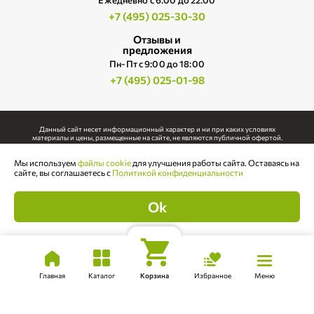
Ежедневно c 6:00 до 22:00
+7 (495) 025-30-30
Отзывы и
предложения
Пн-Пт с 9:00 до 18:00
+7 (495) 025-01-98
Данный сайт несет информационный характер и ни при каких условиях
материалы и цены, размещенные на сайте, не являются публичной офертой.
Использование любых материалов, размещенных на сайте, допускается только с
Мы используем
файлы cookie
для улучшения работы сайта. Оставаясь на
письменного согласия правообладателя.
сайте, вы соглашаетесь с
Политикой конфиденциальности
Политика конфиденциальности
Чтобы увидеть наличие товара,
Выбрать дату
Cогласие на обработку персональных данных
выберите дату доставки!
Ok
Публичная оферта
Карта сайта.
©
2026
Интернет-магазин Ферма М2.
Главная
Каталог
Корзина
Избранное
Меню