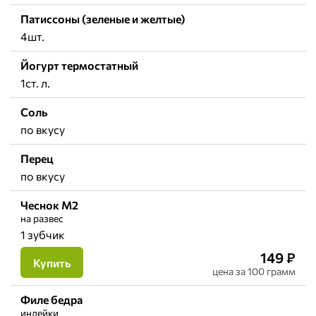
Патиссоны (зеленые и желтые)
4шт.
Йогурт термостатный
1ст. л.
Соль
по вкусу
Перец
по вкусу
Чеснок М2
на развес
1 зубчик
149
₽
Купить
цена
за 100 грамм
Филе бедра
индейки