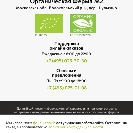
Органическая Ферма М2
Московская обл., Волоколамский р‑н., дер. Шульгино
RU-BIO-112
ГОСТ 33980-2016
Поддержка
онлайн-заказов
Ежедневно c 6:00 до 22:00
+7 (495) 025-30-30
Отзывы и
предложения
Пн-Пт с 9:00 до 18:00
+7 (495) 025-01-98
Данный сайт несет информационный характер и ни при каких условиях
материалы и цены, размещенные на сайте, не являются публичной офертой.
Использование любых материалов, размещенных на сайте, допускается только с
Мы используем
файлы cookie
для улучшения работы сайта. Оставаясь на
письменного согласия правообладателя.
сайте, вы соглашаетесь с
Политикой конфиденциальности
Политика конфиденциальности
Чтобы увидеть наличие товара,