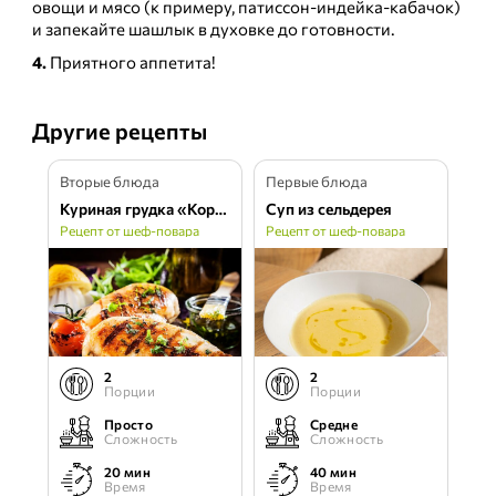
овощи и мясо (к примеру, патиссон-индейка-кабачок)
и запекайте шашлык в духовке до готовности.
4.
Приятного аппетита!
Другие рецепты
Вторые блюда
Первые блюда
Куриная грудка «Кордон-Блю»
Суп из сельдерея
Рецепт от шеф-повара
Рецепт от шеф-повара
2
2
Порции
Порции
Просто
Средне
Сложность
Сложность
20 мин
40 мин
Время
Время