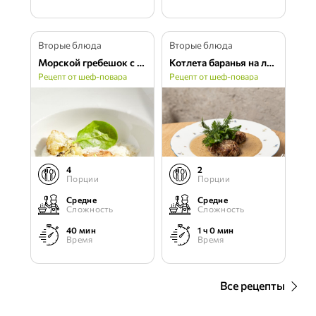
Вторые блюда
Вторые блюда
Морской гребешок с овощами и пармезаном
Котлета баранья на луковом пюре с пивом
Рецепт от шеф-повара
Рецепт от шеф-повара
4
2
Порции
Порции
Средне
Средне
Сложность
Сложность
40 мин
1 ч 0 мин
Время
Время
Все рецепты