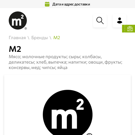
Дата и адрес доставки
Главная
Бренды
М2
М2
Мясо; молочные продукты; сыры; колбасы,
деликатесы; хлеб, выпечка; напитки; овощи, фрукты;
консервы, мед; чипсы; яйца