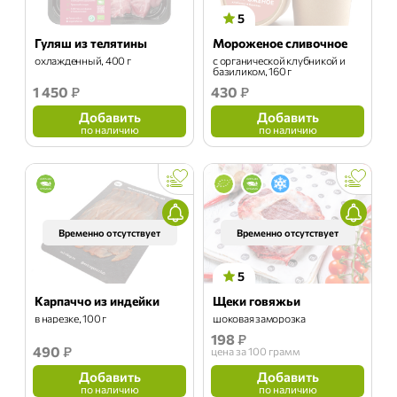
5
Гуляш из телятины
Мороженое сливочное
охлажденный, 400 г
с органической клубникой и
базиликом, 160 г
1 450
₽
430
₽
Добавить
Добавить
по наличию
по наличию
Временно отсутствует
Временно отсутствует
5
Карпаччо из индейки
Щеки говяжьи
в нарезке, 100 г
шоковая заморозка
198
₽
490
₽
цена
за 100 грамм
Добавить
Добавить
по наличию
по наличию