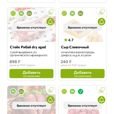
Временно отсутствует
Временно отсутствует
4.7
Стейк Рибай dry aged
Сыр Сливочный
сухой выдержки, из
из молока коров породы
органического мраморного
джерси, м.д.ж. в сухом
мяса быков, на развес
веществе - 50%, на развес
898
₽
240
₽
цена
за 100 грамм
цена
за 100 грамм
Добавить
Добавить
по наличию
по наличию
Временно отсутствует
Временно отсутствует