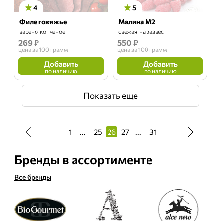
4
5
Филе говяжье
Малина М2
варено-копченое
свежая, на развес
269
₽
550
₽
цена
за 100 грамм
цена
за 100 грамм
Добавить
Добавить
по наличию
по наличию
Показать еще
1
...
25
26
27
...
31
Бренды в ассортименте
Все бренды