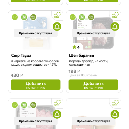
Временно отсутствует
Временно отсутствует
4
Сыр Гауда
Шея баранья
в нарезке, из коровьего молока,
породы дорпер, на кости,
м.д.ж. в сухом веществе - 45%,
охлажденная
150 г
198
₽
430
₽
цена
за 100 грамм
Добавить
Добавить
по наличию
по наличию
Временно отсутствует
Временно отсутствует