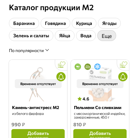
Каталог продукции М2
Баранина
Говядина
Курица
Ягоды
Зелень и салаты
Яйца
Вода
Еще
По популярности
Временно отсутствует
Временно отсутствует
4.6
Камень-антистресс М2
Пельмени Со сливками
из белого фарфора
с мясом органической индейки,
замороженные, 450 г
990
₽
810
₽
Добавить
Добавить
по наличию
по наличию