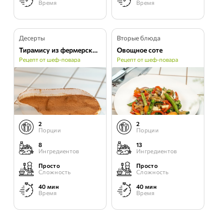
Время
Время
Десерты
Вторые блюда
Тирамису из фермерской филадельфии
Овощное соте
Рецепт от шеф-повара
Рецепт от шеф-повара
2
2
Порции
Порции
8
13
Ингредиентов
Ингредиентов
Просто
Просто
Сложность
Сложность
40 мин
40 мин
Время
Время