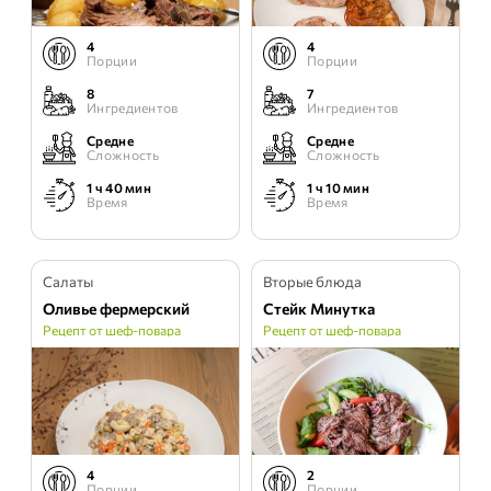
4
4
Порции
Порции
8
7
Ингредиентов
Ингредиентов
Средне
Средне
Сложность
Сложность
1 ч 40 мин
1 ч 10 мин
Время
Время
Салаты
Вторые блюда
Оливье фермерский
Стейк Минутка
Рецепт от шеф-повара
Рецепт от шеф-повара
4
2
Порции
Порции