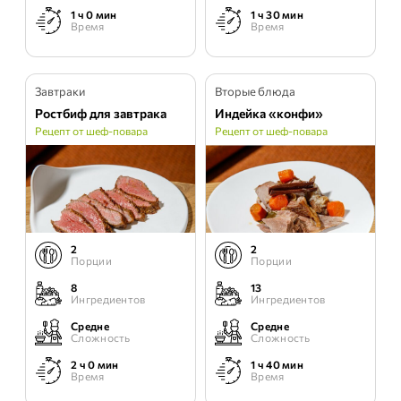
1 ч 0 мин
1 ч 30 мин
Время
Время
Завтраки
Вторые блюда
Ростбиф для завтрака
Индейка «конфи»
Рецепт от шеф-повара
Рецепт от шеф-повара
2
2
Порции
Порции
8
13
Ингредиентов
Ингредиентов
Средне
Средне
Сложность
Сложность
2 ч 0 мин
1 ч 40 мин
Время
Время