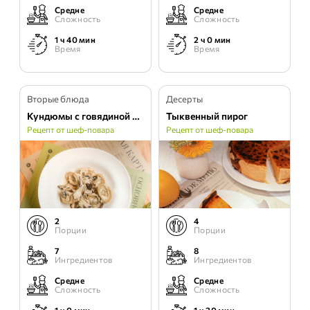
Средне
Средне
Сложность
Сложность
1 ч 40 мин
2 ч 0 мин
Время
Время
Вторые блюда
Десерты
Кундюмы с говядиной в грибном соусе
Тыквенный пирог
Рецепт от шеф-повара
Рецепт от шеф-повара
2
4
Порции
Порции
7
8
Ингредиентов
Ингредиентов
Средне
Средне
Сложность
Сложность