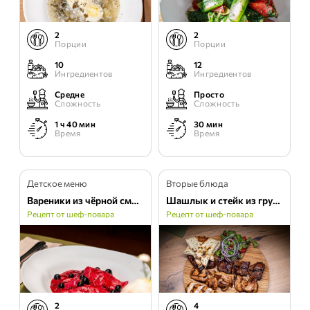
2
2
Порции
Порции
10
12
Ингредиентов
Ингредиентов
Средне
Просто
Сложность
Сложность
1 ч 40 мин
30 мин
Время
Время
Детское меню
Вторые блюда
Вареники из чёрной смородины и рикотты в сметанном соусе
Шашлык и стейк из грудки
Рецепт от шеф-повара
Рецепт от шеф-повара
2
4