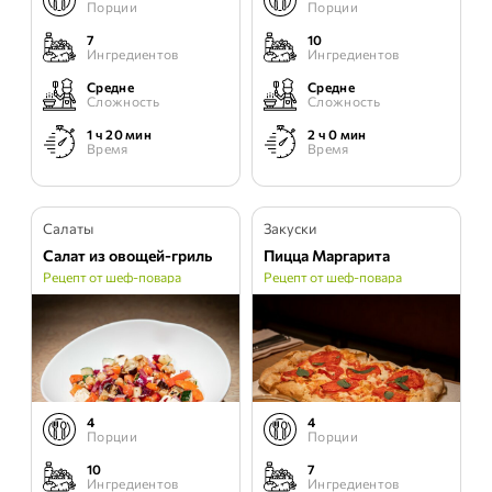
Порции
Порции
7
10
Ингредиентов
Ингредиентов
Средне
Средне
Сложность
Сложность
1 ч 20 мин
2 ч 0 мин
Время
Время
Салаты
Закуски
Салат из овощей-гриль
Пицца Маргарита
Рецепт от шеф-повара
Рецепт от шеф-повара
4
4
Порции
Порции
10
7
Ингредиентов
Ингредиентов