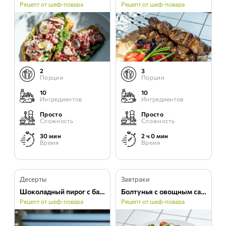
Рецепт от шеф-повара
Рецепт от шеф-повара
2
3
Порции
Порции
10
10
Ингредиентов
Ингредиентов
Просто
Просто
Сложность
Сложность
30 мин
2 ч 0 мин
Время
Время
Десерты
Завтраки
Шоколадный пирог с бананом и грушей
Болтунья с овощным салатом
Рецепт от шеф-повара
Рецепт от шеф-повара