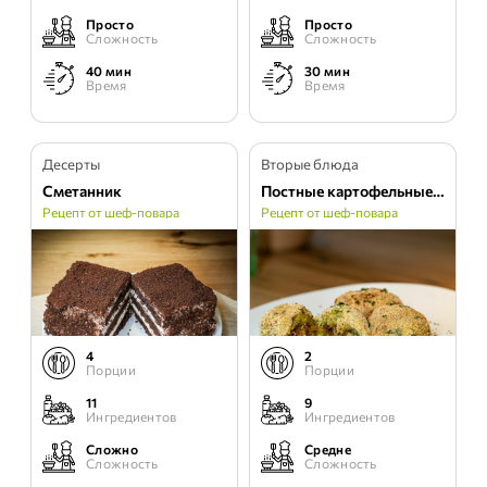
Просто
Просто
Сложность
Сложность
40 мин
30 мин
Время
Время
Десерты
Вторые блюда
Сметанник
Постные картофельные биточки с грибной начинкой
Рецепт от шеф-повара
Рецепт от шеф-повара
4
2
Порции
Порции
11
9
Ингредиентов
Ингредиентов
Сложно
Средне
Сложность
Сложность