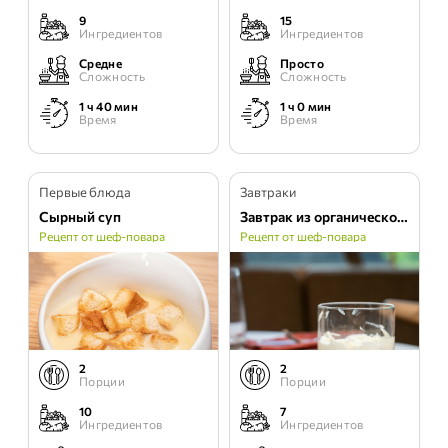
9
15
Ингредиентов
Ингредиентов
Средне
Просто
Сложность
Сложность
1 ч 40 мин
1 ч 0 мин
Время
Время
Первые блюда
Завтраки
Сырный суп
Завтрак из органического йогурта и сезонных фруктов
Рецепт от шеф-повара
Рецепт от шеф-повара
2
2
Порции
Порции
10
7
Ингредиентов
Ингредиентов