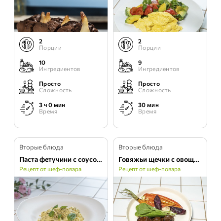
2
2
Порции
Порции
10
9
Ингредиентов
Ингредиентов
Просто
Просто
Сложность
Сложность
3 ч 0 мин
30 мин
Время
Время
Вторые блюда
Вторые блюда
Паста фетучини с соусом Песто
Говяжьи щечки с овощами
Рецепт от шеф-повара
Рецепт от шеф-повара