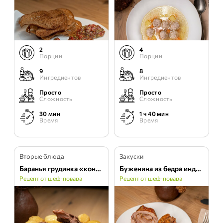
2
4
Порции
Порции
9
8
Ингредиентов
Ингредиентов
Просто
Просто
Сложность
Сложность
30 мин
1 ч 40 мин
Время
Время
Вторые блюда
Закуски
Баранья грудинка «конфи» с картофелем
Буженина из бедра индейки
Рецепт от шеф-повара
Рецепт от шеф-повара