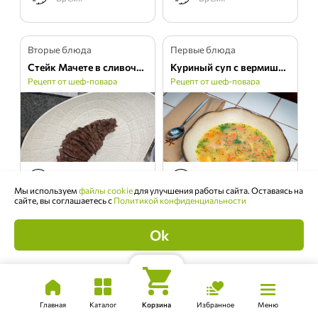
Вторые блюда
Первые блюда
Стейк Мачете в сливочном маринаде
Куриный суп с вермишелью
Рецепт от шеф-повара
Рецепт от шеф-повара
1
4
Порция
Порции
Мы используем
файлы cookie
для улучшения работы сайта. Оставаясь на
сайте, вы соглашаетесь с
Политикой конфиденциальности
9
11
Чтобы увидеть наличие товара,
Ингредиентов
Ингредиентов
Выбрать дату
выберите дату доставки!
Ok
Средне
Просто
Сложность
Сложность
30 мин
2 ч 30 мин
Время
Время
Главная
Каталог
Корзина
Избранное
Меню