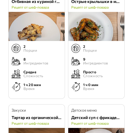
Отбивная из куриной грудки с грибами
Острые крылышки в медовой карамели
Рецепт от шеф-повара
Рецепт от шеф-повара
2
2
Порции
Порции
8
9
Ингредиентов
Ингредиентов
Средне
Просто
Сложность
Сложность
1 ч 20 мин
1 ч 0 мин
Время
Время
Закуски
Детское меню
Тартар из органической говядины
Детский суп с фрикадельками из индейки
Рецепт от шеф-повара
Рецепт от шеф-повара