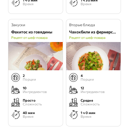
1 ч 0 мин
1 ч 30 мин
Время
Время
Закуски
Вторые блюда
Фахитос из говядины
Чахохбили из фермерского цыплёнка
Рецепт от шеф-повара
Рецепт от шеф-повара
2
4
Порции
Порции
10
12
Ингредиентов
Ингредиентов
Просто
Средне
Сложность
Сложность
40 мин
1 ч 0 мин
Время
Время