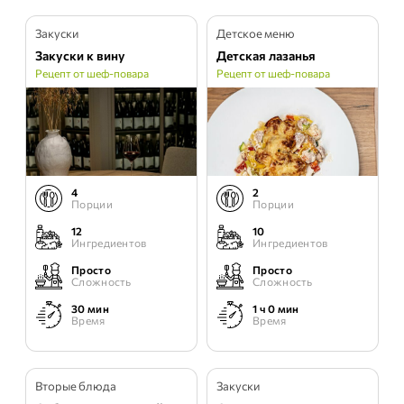
Закуски
Детское меню
Закуски к вину
Детская лазанья
Рецепт от шеф-повара
Рецепт от шеф-повара
4
2
Порции
Порции
12
10
Ингредиентов
Ингредиентов
Просто
Просто
Сложность
Сложность
30 мин
1 ч 0 мин
Время
Время
Вторые блюда
Закуски