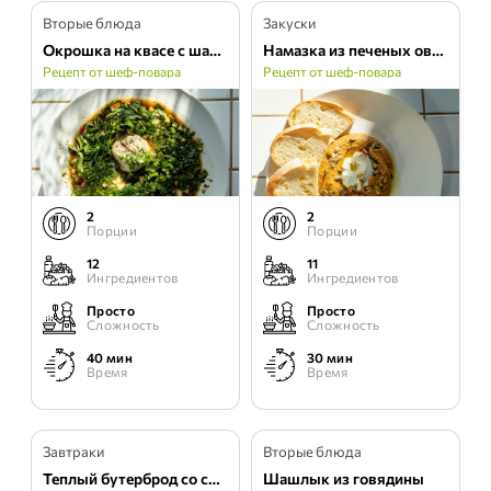
Вторые блюда
Закуски
Окрошка на квасе с шашлыком
Намазка из печеных овощей с йогуртом
Рецепт от шеф-повара
Рецепт от шеф-повара
2
2
Порции
Порции
12
11
Ингредиентов
Ингредиентов
Просто
Просто
Сложность
Сложность
40 мин
30 мин
Время
Время
Завтраки
Вторые блюда
Теплый бутерброд со свежими овощами
Шашлык из говядины