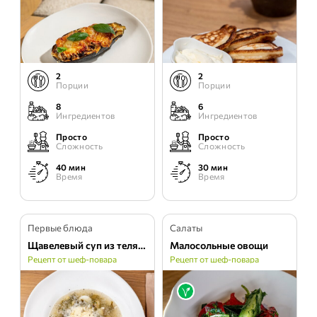
2
2
Порции
Порции
8
6
Ингредиентов
Ингредиентов
Просто
Просто
Сложность
Сложность
40 мин
30 мин
Время
Время
Первые блюда
Салаты
Щавелевый суп из телятины
Малосольные овощи
Рецепт от шеф-повара
Рецепт от шеф-повара