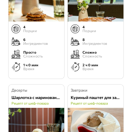
4
4
Порции
Порции
6
8
Ингредиентов
Ингредиентов
Просто
Сложно
Сложность
Сложность
1 ч 0 мин
2 ч 0 мин
Время
Время
Десерты
Завтраки
Шарлотка с маринованными яблоками
Куриный паштет для завтрака
Рецепт от шеф-повара
Рецепт от шеф-повара