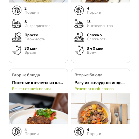
2
4
Порции
Порции
8
15
Ингредиентов
Ингредиентов
Просто
Сложно
Сложность
Сложность
30 мин
3 ч 0 мин
Время
Время
Вторые блюда
Вторые блюда
Постные котлеты из капусты
Рагу из желудков индейки в красном вине
Рецепт от шеф-повара
Рецепт от шеф-повара
4
4
Порции
Порции