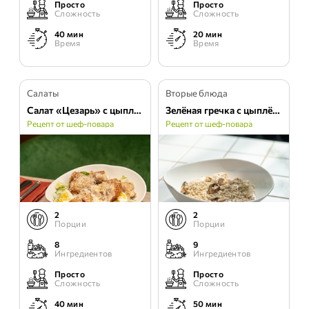
Просто
Просто
Сложность
Сложность
40 мин
20 мин
Время
Время
Салаты
Вторые блюда
Салат «Цезарь» с цыплёнком
Зелёная гречка с цыплёнком и грибами
Рецепт от шеф-повара
Рецепт от шеф-повара
2
2
Порции
Порции
8
9
Ингредиентов
Ингредиентов
Просто
Просто
Сложность
Сложность
40 мин
50 мин