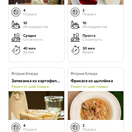
4
2
Порции
Порции
10
10
Ингредиентов
Ингредиентов
Средне
Просто
Сложность
Сложность
40 мин
30 мин
Время
Время
Вторые блюда
Вторые блюда
Запеканка из картофеля и говяжьего фарша
Фрикасе из цыплёнка
Рецепт от шеф-повара
Рецепт от шеф-повара
4
2
Порции
Порции