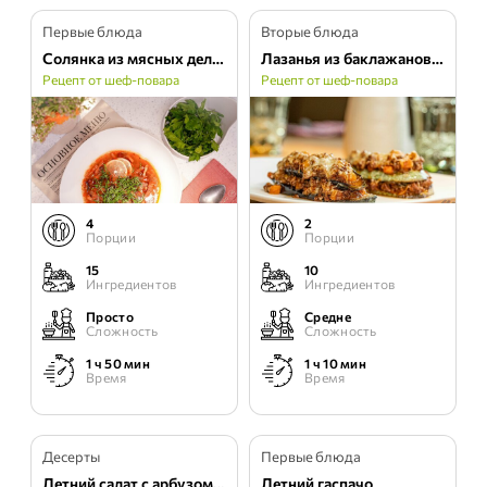
Первые блюда
Вторые блюда
Солянка из мясных деликатесов с Фермы М2
Лазанья из баклажанов и кабачков
Рецепт от шеф-повара
Рецепт от шеф-повара
4
2
Порции
Порции
15
10
Ингредиентов
Ингредиентов
Просто
Средне
Сложность
Сложность
1 ч 50 мин
1 ч 10 мин
Время
Время
Десерты
Первые блюда
Летний салат с арбузом и сыром Фета.
Летний гаспачо