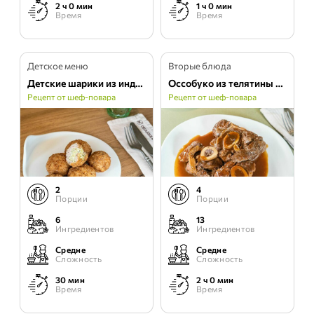
2 ч 0 мин
1 ч 0 мин
Время
Время
Детское меню
Вторые блюда
Детские шарики из индейки с начинкой
Оссобуко из телятины с овощами
Рецепт от шеф-повара
Рецепт от шеф-повара
2
4
Порции
Порции
6
13
Ингредиентов
Ингредиентов
Средне
Средне
Сложность
Сложность
30 мин
2 ч 0 мин
Время
Время