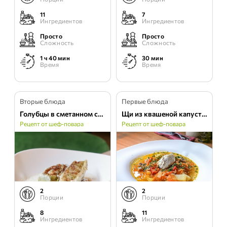
11
7
Ингредиентов
Ингредиентов
Просто
Просто
Сложность
Сложность
1 ч 40 мин
30 мин
Время
Время
Вторые блюда
Первые блюда
Голубцы в сметанном соусе
Щи из квашеной капусты с бараниной
Рецепт от шеф-повара
Рецепт от шеф-повара
2
2
Порции
Порции
8
11
Ингредиентов
Ингредиентов