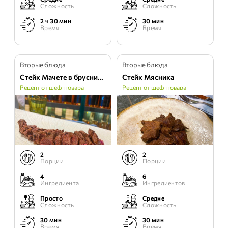
Сложность
Сложность
2 ч 30 мин
30 мин
Время
Время
Вторые блюда
Вторые блюда
Стейк Мачете в брусничном маринаде
Стейк Мясника
Рецепт от шеф-повара
Рецепт от шеф-повара
2
2
Порции
Порции
4
6
Ингредиента
Ингредиентов
Просто
Средне
Сложность
Сложность
30 мин
30 мин
Время
Время