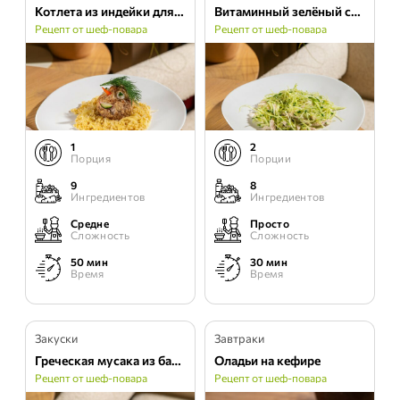
Котлета из индейки для детей с пастой птитим
Витаминный зелёный салат
Рецепт от шеф-повара
Рецепт от шеф-повара
1
2
Порция
Порции
9
8
Ингредиентов
Ингредиентов
Средне
Просто
Сложность
Сложность
50 мин
30 мин
Время
Время
Закуски
Завтраки
Греческая мусака из баклажана и бараньего фарша
Оладьи на кефире
Рецепт от шеф-повара
Рецепт от шеф-повара